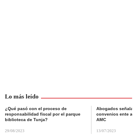
Lo más leído
¿Qué pasó con el proceso de
Abogados señalan 
responsabilidad fiscal por el parque
convenios ente alc
biblioteca de Tunja?
AMC
29/08/2023
13/07/2023