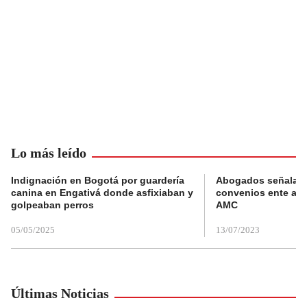
Lo más leído
Indignación en Bogotá por guardería
Abogados señalan 
canina en Engativá donde asfixiaban y
convenios ente alc
golpeaban perros
AMC
05/05/2025
13/07/2023
Últimas Noticias