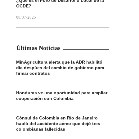
¿Qué es el Foro de Desarrollo Local de la
OCDE?
08/07/2025
Últimas Noticias
MinAgricultura alerta que la ADR habilitó
día despúes del cambio de gobierno para
firmar contratos
Honduras ve una oportunidad para ampliar
cooperación con Colombia
Cónsul de Colombia en Río de Janeiro
habló del accidente aéreo que dejó tres
colombianas fallecidas