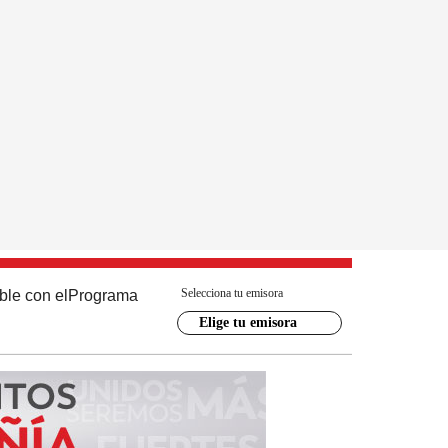
Selecciona tu emisora
ble con el
Programa
Elige tu emisora