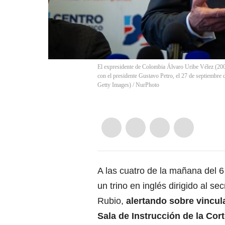
El expresidente de Colombia Álvaro Uribe Vélez (200
con el presidente Gustavo Petro, el 27 de septiembre
Getty Images)
/
NurPhoto
A las cuatro de la mañana del 6
un trino en inglés dirigido al s
Rubio
,
alertando sobre vincul
Sala de Instrucción de la Cor