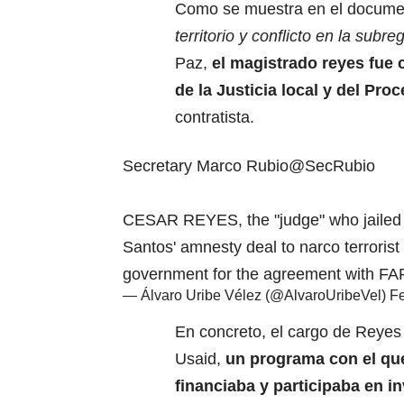
Como se muestra en el docum
territorio y conflicto en la sub
Paz,
el magistrado reyes fue
de la Justicia local y del Pro
contratista.
Secretary Marco Rubio
@SecRubio
CESAR REYES, the "judge" who jailed m
Santos' amnesty deal to narco terrorist
government for the agreement with FAR
— Álvaro Uribe Vélez (@AlvaroUribeVel)
Fe
En concreto, el cargo de Reyes 
Usaid,
un programa con el que
financiaba y participaba en i