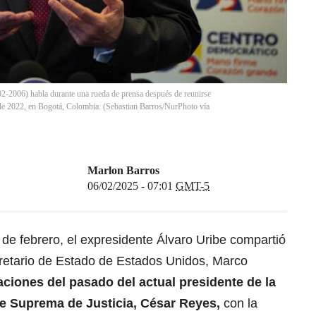
2-2006) habla durante una rueda de prensa después de reunirse
 de 2022, en Bogotá, Colombia. (Sebastian Barros/NurPhoto vía
Marlon Barros
06/02/2025 - 07:01
GMT-5
 de febrero, el expresidente
Álvaro Uribe
compartió
ecretario de Estado de Estados Unidos,
Marco
aciones del pasado del actual presidente de la
te Suprema de Justicia,
César Reyes
,
con la