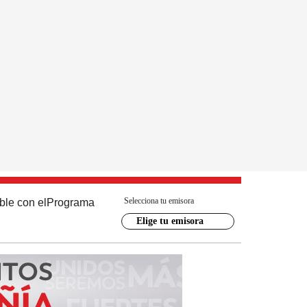
Selecciona tu emisora
ble con el
Programa
Elige tu emisora