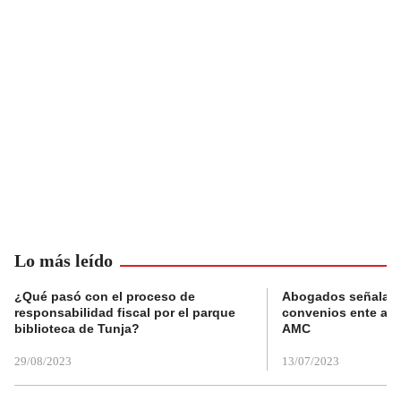
Lo más leído
¿Qué pasó con el proceso de
Abogados señalan 
responsabilidad fiscal por el parque
convenios ente alc
biblioteca de Tunja?
AMC
29/08/2023
13/07/2023