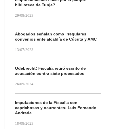
biblioteca de Tunja?
29/08/2023
Abogados señalan como irregulares
convenios ente alcaldía de Cúcuta y AMC
13/07/2023
Odebrecht: Fiscalía retiró escrito de
acusación contra siete procesados
26/09/2024
Imputaciones de la Fiscalía son
caprichosas y ocurrentes: Luis Fernando
Andrade
18/08/2023