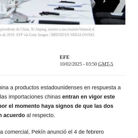
residente de China, Xi Jinping, asisten a una reunión bilateral al
io de 2019. AFP vía Getty Images
/
BRENDAN SMIALOWSKI
EFE
10/02/2025 - 03:50
GMT-5
ina
a productos estadounidenses en respuesta a
 las importaciones chinas
entran en vigor este
e por el momento haya signos de que las dos
n acuerdo
al respecto.
ra comercial, Pekín anunció el 4 de febrero