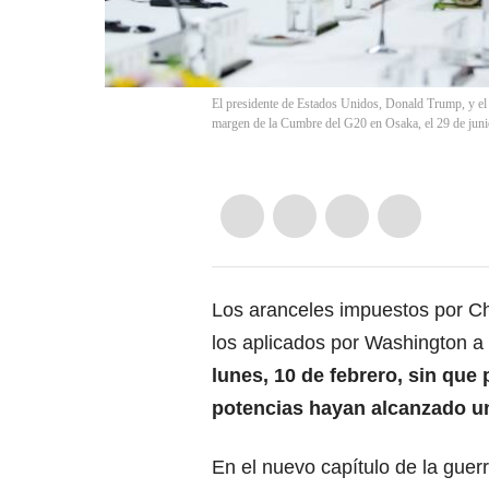
El presidente de Estados Unidos, Donald Trump, y el p
margen de la Cumbre del G20 en Osaka, el 29 de jun
Los aranceles impuestos por
Ch
los aplicados por Washington a
lunes, 10 de febrero, sin qu
potencias hayan alcanzado u
En el nuevo capítulo de la guer