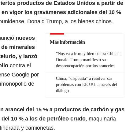
ciertos productos de
Estados Unidos
a partir de
 en vigor los gravámenes adicionales del 10 %
dounidense,
Donald Trump
, a los bienes chinos.
anunció
nuevos
Más información
s de minerales
“Nos va a ir muy bien contra China”:
elurio, y lanzó
Donald Trump manifiestó su
olio
contra el
despreocupación por los aranceles
dense
Google
por
China, “dispuesta” a resolver sus
timonopolio de
problemas con EE.UU. a través del
diálogo
n arancel del 15 % a productos de carbón y gas
 del 10 % a los de petróleo crudo
, maquinaria
ilindrada y camionetas.