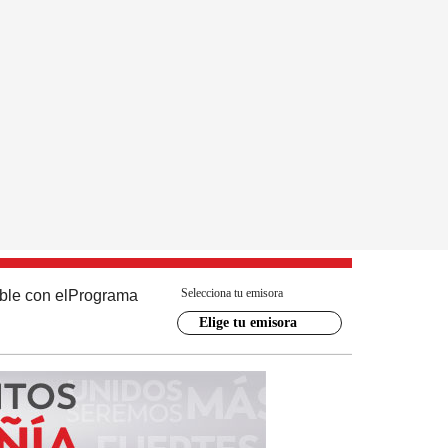
Selecciona tu emisora
ble con el
Programa
Elige tu emisora