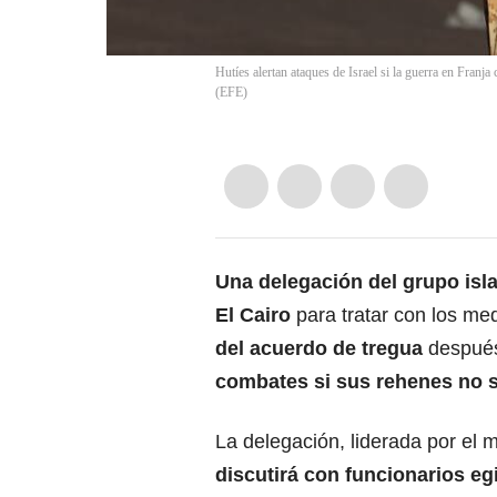
Hutíes alertan ataques de Israel si la guerra en 
(
EFE
)
Una delegación del grupo isl
El Cairo
para tratar con los me
del acuerdo de tregua
despué
combates si sus rehenes no s
La delegación, liderada por el m
discutirá con funcionarios e