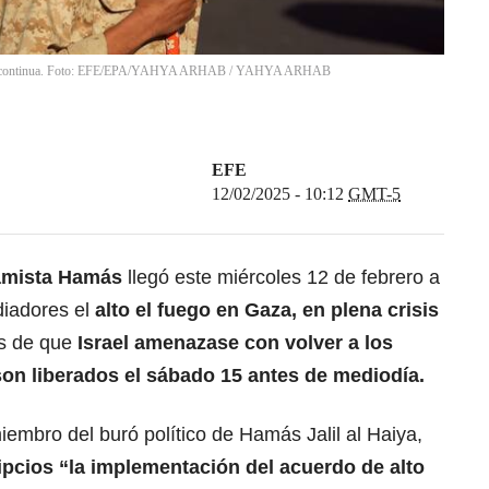
Franja continua. Foto: EFE/EPA/YAHYA ARHAB
/
YAHYA ARHAB
EFE
12/02/2025 - 10:12
GMT-5
amista
Hamás
llegó este miércoles 12 de febrero a
diadores el
alto el fuego en Gaza, en plena crisis
s de que
Israel amenazase con volver a los
on liberados el sábado 15 antes de mediodía.
iembro del buró político de Hamás Jalil al Haiya,
gipcios
“la implementación del acuerdo de alto