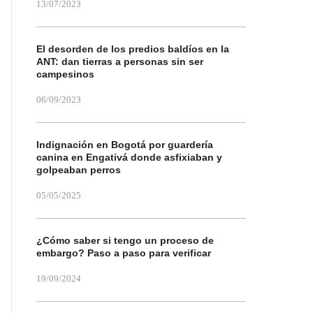
13/07/2023
El desorden de los predios baldíos en la
ANT: dan tierras a personas sin ser
campesinos
06/09/2023
Indignación en Bogotá por guardería
canina en Engativá donde asfixiaban y
golpeaban perros
05/05/2025
¿Cómo saber si tengo un proceso de
embargo? Paso a paso para verificar
19/09/2024