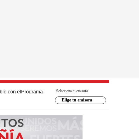
Selecciona tu emisora
ble con el
Programa
Elige tu emisora