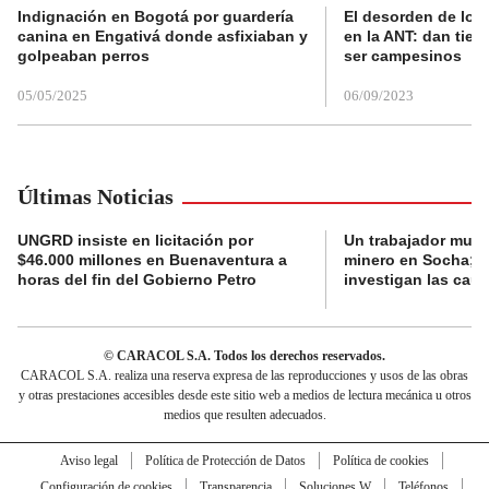
Indignación en Bogotá por guardería
El desorden de los
canina en Engativá donde asfixiaban y
en la ANT: dan tier
golpeaban perros
ser campesinos
05/05/2025
06/09/2023
Últimas Noticias
UNGRD insiste en licitación por
Un trabajador muri
$46.000 millones en Buenaventura a
minero en Socha; a
horas del fin del Gobierno Petro
investigan las cau
© CARACOL S.A. Todos los derechos reservados.
CARACOL S.A. realiza una reserva expresa de las reproducciones y usos de las obras
y otras prestaciones accesibles desde este sitio web a medios de lectura mecánica u otros
medios que resulten adecuados.
Aviso legal
Política de Protección de Datos
Política de cookies
Configuración de cookies
Transparencia
Soluciones W
Teléfonos