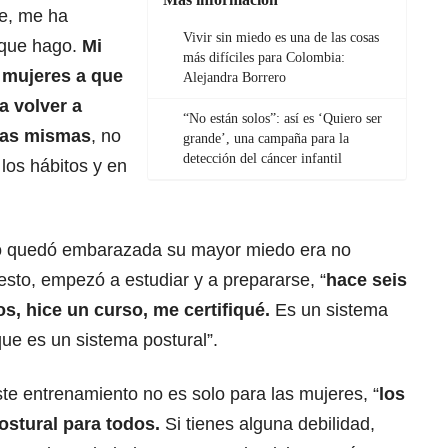
me, me ha
Vivir sin miedo es una de las cosas
o que hago.
Mi
más difíciles para Colombia:
s mujeres a que
Alejandra Borrero
a volver a
“No están solos”: así es ‘Quiero ser
ras mismas
, no
grande’, una campaña para la
detección del cáncer infantil
los hábitos y en
 quedó embarazada su mayor miedo era no
esto, empezó a estudiar y a prepararse, “
hace seis
s, hice un curso, me certifiqué.
Es un sistema
ue es un sistema postural”.
te entrenamiento no es solo para las mujeres, “
los
ostural para todos.
Si tienes alguna debilidad,