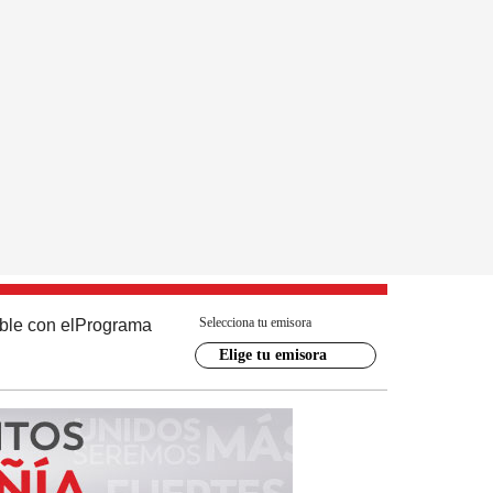
Selecciona tu emisora
ble con el
Programa
Elige tu emisora