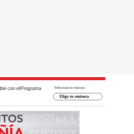
Selecciona tu emisora
ble con el
Programa
Elige tu emisora