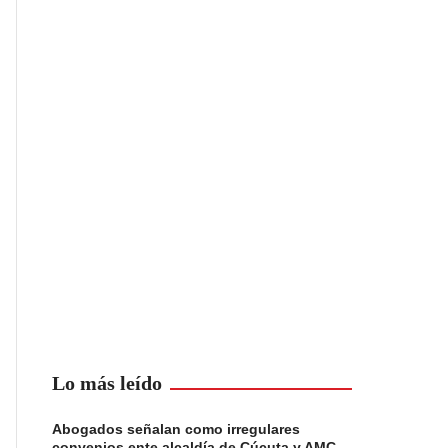
Lo más leído
Abogados señalan como irregulares
convenios ente alcaldía de Cúcuta y AMC