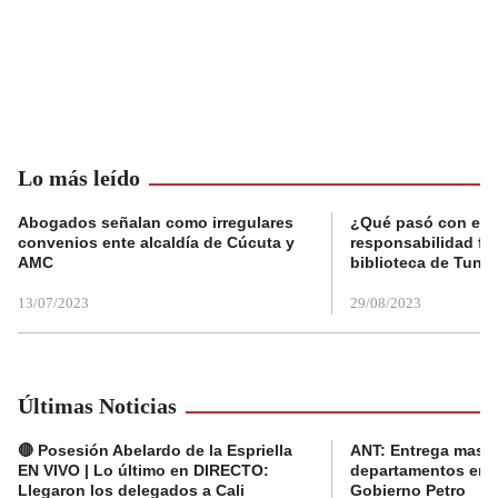
Lo más leído
Abogados señalan como irregulares
¿Qué pasó con el 
convenios ente alcaldía de Cúcuta y
responsabilidad fis
AMC
biblioteca de Tunja
13/07/2023
29/08/2023
Últimas Noticias
🔴 Posesión Abelardo de la Espriella
ANT: Entrega masiva
EN VIVO | Lo último en DIRECTO:
departamentos en e
Llegaron los delegados a Cali
Gobierno Petro