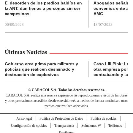
El desorden de los predios baldíos en
Abogados señalan 
la ANT: dan tierras a personas sin ser
convenios ente alc
campesinos
AMC
06/09/2023
13/07/2023
Últimas Noticias
Gobierno crea prima para militares y
Caso Lili Pink: La F
policías que realicen desminado y
otra empresa por p
destrucción de explosivos
contrabando y lava
© CARACOL S.A. Todos los derechos reservados.
CARACOL S.A. realiza una reserva expresa de las reproducciones y usos de las obras
y otras prestaciones accesibles desde este sitio web a medios de lectura mecánica u otros
medios que resulten adecuados.
Aviso legal
Política de Protección de Datos
Política de cookies
Configuración de cookies
Transparencia
Soluciones W
Teléfonos
Escríbanos