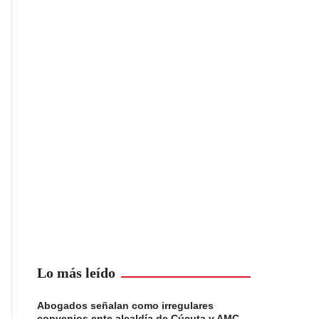
Lo más leído
Abogados señalan como irregulares
convenios ente alcaldía de Cúcuta y AMC