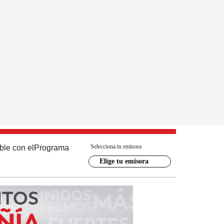
Selecciona tu emisora
ble con el
Programa
Elige tu emisora