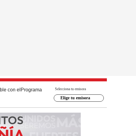
Selecciona tu emisora
ble con el
Programa
Elige tu emisora