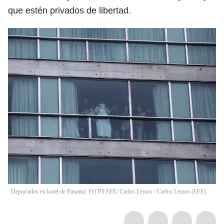
que estén privados de libertad.
Deportados en hotel de Panamá. FOTO:EFE/ Carlos Lemos
/
Carlos Lemos
(
EFE
)