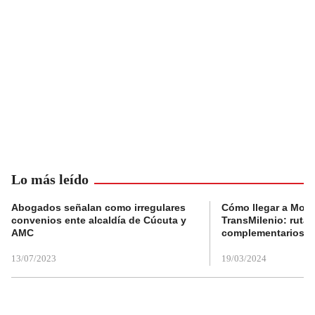
Lo más leído
Abogados señalan como irregulares
Cómo llegar a Mons
convenios ente alcaldía de Cúcuta y
TransMilenio: rutas
AMC
complementarios
13/07/2023
19/03/2024