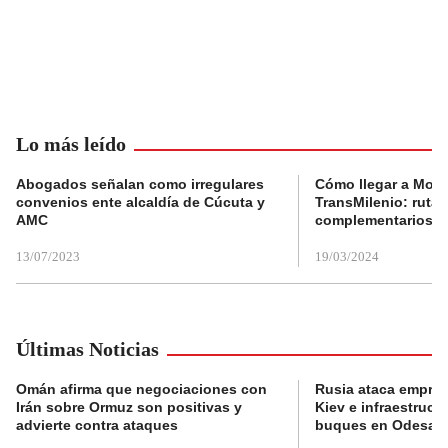
Lo más leído
Abogados señalan como irregulares
Cómo llegar a Mons
convenios ente alcaldía de Cúcuta y
TransMilenio: rutas
AMC
complementarios
13/07/2023
19/03/2024
Últimas Noticias
Omán afirma que negociaciones con
Rusia ataca empres
Irán sobre Ormuz son positivas y
Kiev e infraestructu
advierte contra ataques
buques en Odesa