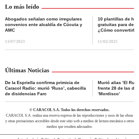
Lo más leído
Abogados señalan como irregulares
10 plantillas de hoj
convenios ente alcaldía de Cúcuta y
gratuitas para des
AMC
¿Cómo convertirla
13/07/2023
11/02/2025
Últimas Noticias
De la Espriella confirma primicia de
Murió alias ‘El Ruso
Caracol Radio: murió ‘Ruso’, cabecilla
frente 28 de las di
de disidencias Farc
‘Mordisco’
© CARACOL S.A. Todos los derechos reservados.
CARACOL S.A. realiza una reserva expresa de las reproducciones y usos de las obras
y otras prestaciones accesibles desde este sitio web a medios de lectura mecánica u otros
medios que resulten adecuados.