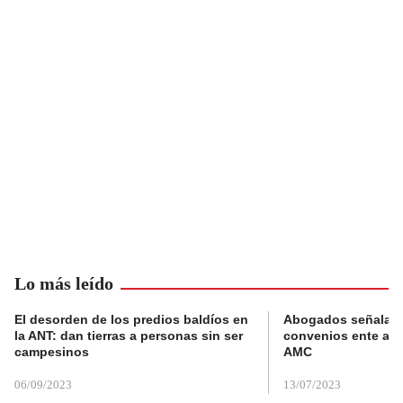
Lo más leído
El desorden de los predios baldíos en
Abogados señalan 
la ANT: dan tierras a personas sin ser
convenios ente alc
campesinos
AMC
06/09/2023
13/07/2023