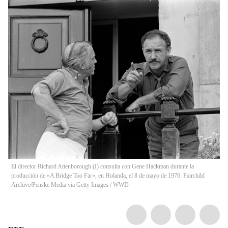
El director Richard Attenborough (I) consulta con Gene Hackman durante la
producción de «A Bridge Too Far», en Holanda, el 8 de mayo de 1976. Fairchild
Archive/Penske Media vía Getty Images
/
WWD