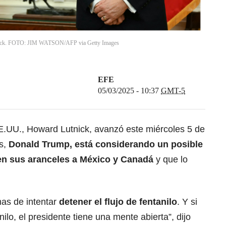
tnick. FOTO: JIM WATSON/AFP via Getty Images
EFE
05/03/2025 - 10:37
GMT-5
E.UU., Howard Lutnick, avanzó este miércoles 5 de
ís,
Donald Trump
, está considerando un posible
 en sus aranceles a México y Canadá
y que lo
as de intentar
detener el flujo de fentanilo
. Y si
nilo
, el presidente tiene una mente abierta”, dijo