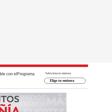
Selecciona tu emisora
ble con el
Programa
Elige tu emisora