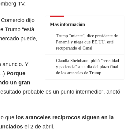
oomberg TV.
e Comercio dijo
Más información
ue
Trump
“está
Trump “miente”, dice presidente de
mercado puede,
Panamá y niega que EE.UU. esté
recuperando el Canal
Claudia Sheinbaum pidió “serenidad
 anuncio. Y
y paciencia” a un día del plazo final
..)
Porque
de los aranceles de Trump
ndo un gran
resultado probable es un punto intermedio”, anotó
ijo que
los
aranceles
recíprocos siguen en la
unciados
el 2 de abril.