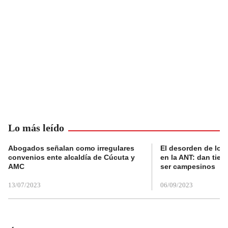
Lo más leído
Abogados señalan como irregulares
El desorden de los
convenios ente alcaldía de Cúcuta y
en la ANT: dan tier
AMC
ser campesinos
13/07/2023
06/09/2023