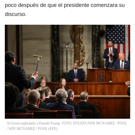
poco después de que el presidente comenzara su
discurso.
Al Green replicando a Donald Trump. FOTO: EFE/EPA/WIN MCNAMEE / POOL
/
WIN MCNAMEE / POOL
(
EFE
)