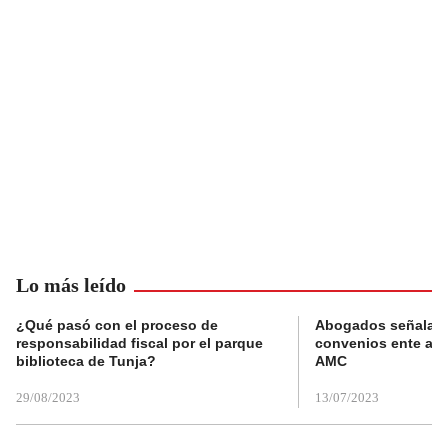
Lo más leído
¿Qué pasó con el proceso de
Abogados señalan 
responsabilidad fiscal por el parque
convenios ente alc
biblioteca de Tunja?
AMC
29/08/2023
13/07/2023