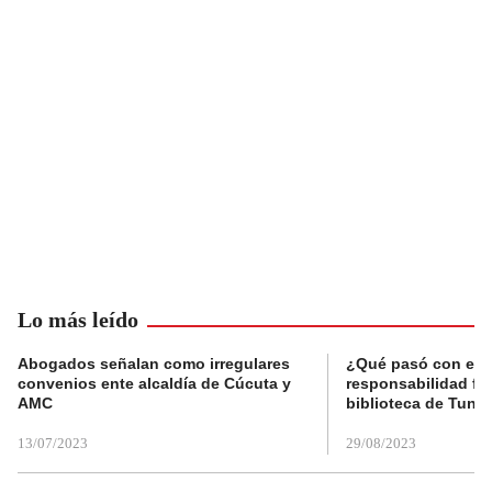
Lo más leído
Abogados señalan como irregulares
¿Qué pasó con el 
convenios ente alcaldía de Cúcuta y
responsabilidad fis
AMC
biblioteca de Tunja
13/07/2023
29/08/2023