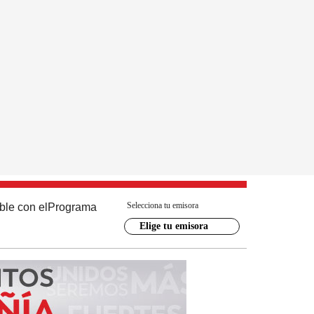
Selecciona tu emisora
ble con el
Programa
Elige tu emisora