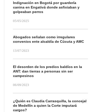
Indignación en Bogotá por guardería
canina en Engativá donde asfixiaban y
golpeaban perros
05/05/2025
Abogados señalan como irregulares
convenios ente alcaldía de Cúcuta y AMC
13/07/2023
El desorden de los predios baldíos en la
ANT: dan tierras a personas sin ser
campesinos
06/09/2023
¿Quién es Claudia Carrasquilla, la concejal
de Medellín a quien la Corte imputará
cargos?