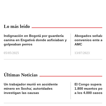
Lo más leído
Indignación en Bogotá por guardería
Abogados señalan 
canina en Engativá donde asfixiaban y
convenios ente alc
golpeaban perros
AMC
05/05/2025
13/07/2023
Últimas Noticias
Un trabajador murió en accidente
El Congo supera la 
minero en Socha; autoridades
1.800 muertos por 
investigan las causas
a los 4.000 casos