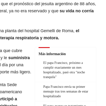
 que el pronóstico del jesuita argentino de 88 años,
ral, ya no era reservado y que
su vida no corría
ma planta del hospital Gemelli de Roma,
el
oterapia respiratoria y motora.
la que cubre
Más información
 y le
suministra
El papa Francisco, próximo a
 día por una
cumplir exactamente un mes
oporte más ligero.
hospitalizado, pasó otra “noche
tranquila”
anta Sede
Papa Francisco envía su primer
inoamericano
mensaje tras tres semanas de estar
hospitalizado
articipó a
El papa avanza su tratamiento y