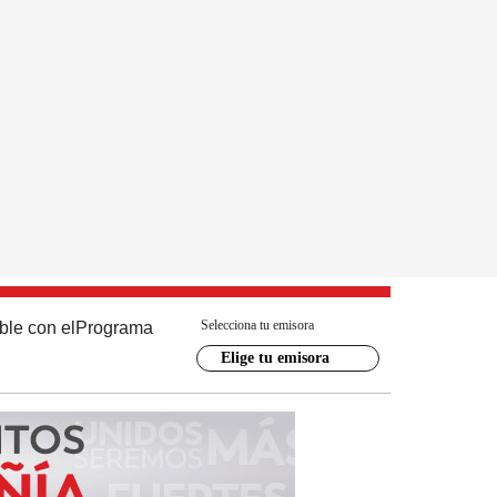
Selecciona tu emisora
ble con el
Programa
Elige tu emisora