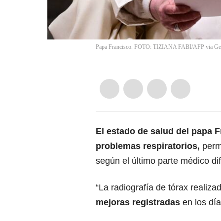
Papa Francisco. FOTO: TIZIANA FABI/AFP via Get
El estado de salud del
papa F
problemas respiratorios,
perm
según el último parte médico di
“La radiografía de tórax realiza
mejoras registradas
en los dí