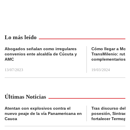
Lo más leído
Abogados señalan como irregulares
Cómo llegar a Mons
convenios ente alcaldía de Cúcuta y
TransMilenio: rutas
AMC
complementarios
13/07/2023
19/03/2024
Últimas Noticias
Atentan con explosivos contra el
Tras discurso del p
nuevo peaje de la vía Panamericana en
posesión, Sintraele
Cauca
fortalecer Termopa