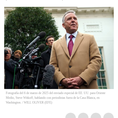
Fotografía del 6 de marzo de 2025 del enviado especial de EE. UU. para Oriente
Medio, Steve Witkoff, hablando con periodistas fuera de la Casa Blanca, en
Washington.
/
WILL OLIVER
(
EFE
)