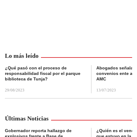
Lo más leído
¿Qué pasó con el proceso de
Abogados señalan 
responsabilidad fiscal por el parque
convenios ente alc
biblioteca de Tunja?
AMC
29/08/2023
13/07/2023
Últimas Noticias
Gobernador reporta hallazgo de
¿Quién es el vende
explosivos frente a Base de
que estuvo en la p