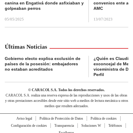
canina en Engativá donde asfixiaban y
convenios ente alc
golpeaban perros
AMC
05/05/2025
13/07/2023
Últimas Noticias
Gobierno electo explica exclusión de
¿Quién es Claudia C
países de la posesión: embajadores
exconcejal de Mede
no estaban acreditados
viceministra de De
Perfil
© CARACOL S.A. Todos los derechos reservados.
CARACOL S.A. realiza una reserva expresa de las reproducciones y usos de las obras
y otras prestaciones accesibles desde este sitio web a medios de lectura mecánica u otros
medios que resulten adecuados.
Aviso legal
Política de Protección de Datos
Política de cookies
Configuración de cookies
Transparencia
Soluciones W
Teléfonos
Escríbanos