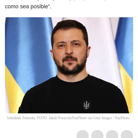
como sea posible”.
Volodimir Zelensky. FOTO: Jakub Porzycki/NurPhoto via Getty Images
/
NurPhoto