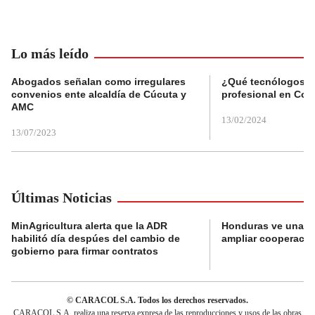
Lo más leído
Abogados señalan como irregulares
¿Qué tecnólogos re
convenios ente alcaldía de Cúcuta y
profesional en Col
AMC
13/02/2024
13/07/2023
Últimas Noticias
MinAgricultura alerta que la ADR
Honduras ve una o
habilitó día despúes del cambio de
ampliar cooperaci
gobierno para firmar contratos
© CARACOL S.A. Todos los derechos reservados.
CARACOL S.A. realiza una reserva expresa de las reproducciones y usos de las obras