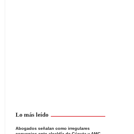
Lo más leído
Abogados señalan como irregulares
convenios ente alcaldía de Cúcuta y AMC