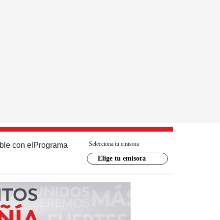
Selecciona tu emisora
ble con el
Programa
Elige tu emisora