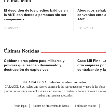
Lo más leído
El desorden de los predios baldíos en
Abogados señalan 
la ANT: dan tierras a personas sin ser
convenios ente alc
campesinos
AMC
06/09/2023
13/07/2023
Últimas Noticias
Gobierno crea prima para militares y
Caso Lili Pink: La F
policías que realicen desminado y
otra empresa por p
destrucción de explosivos
contrabando y lava
© CARACOL S.A. Todos los derechos reservados.
CARACOL S.A. realiza una reserva expresa de las reproducciones y usos de las obras
y otras prestaciones accesibles desde este sitio web a medios de lectura mecánica u otros
medios que resulten adecuados.
Aviso legal
Política de Protección de Datos
Política de cookies