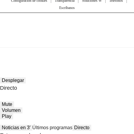
Configuración de cookies
Transparencia
Soluciones W
Teléfonos
Escríbanos
Desplegar
Directo
Mute
Volumen
Play
Noticias en 3′
Últimos programas
Directo