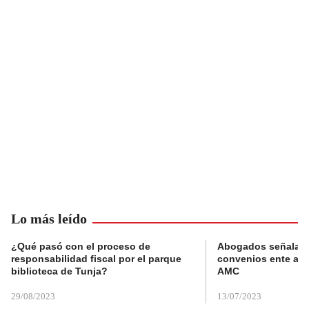
Lo más leído
¿Qué pasó con el proceso de
Abogados señalan 
responsabilidad fiscal por el parque
convenios ente alc
biblioteca de Tunja?
AMC
29/08/2023
13/07/2023