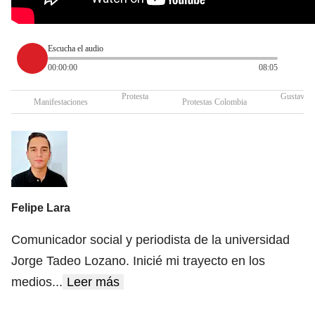
Escucha el audio
00:00:00
08:05
Protesta
Gustavo P
Manifestaciones
Protestas Colombia
Felipe Lara
Comunicador social y periodista de la universidad
Jorge Tadeo Lozano. Inicié mi trayecto en los
medios
...
Leer más