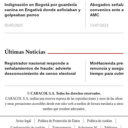
Indignación en Bogotá por guardería
Abogados señalan 
canina en Engativá donde asfixiaban y
convenios ente alc
golpeaban perros
AMC
05/05/2025
13/07/2023
Últimas Noticias
Registrador nacional responde a
MinHacienda presen
señalamientos de fraude: advierte
renuncia y aseguró
desconocimiento de censo electoral
tiempo para culmina
© CARACOL S.A. Todos los derechos reservados.
CARACOL S.A. realiza una reserva expresa de las reproducciones y usos de las obras
y otras prestaciones accesibles desde este sitio web a medios de lectura mecánica u otros
medios que resulten adecuados.
Aviso legal
Política de Protección de Datos
Política de cookies
Configuración de cookies
Transparencia
Soluciones W
Teléfonos