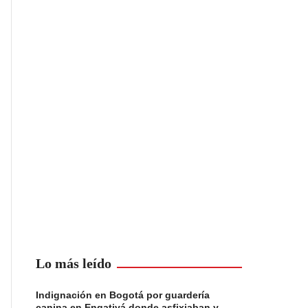
Lo más leído
Indignación en Bogotá por guardería
canina en Engativá donde asfixiaban y