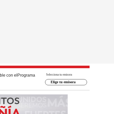
Selecciona tu emisora
ble con el
Programa
Elige tu emisora