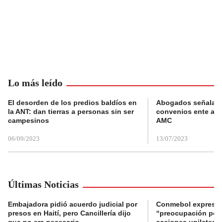
Lo más leído
El desorden de los predios baldíos en
Abogados señalan 
la ANT: dan tierras a personas sin ser
convenios ente alc
campesinos
AMC
06/09/2023
13/07/2023
Últimas Noticias
Embajadora pidió acuerdo judicial por
Conmebol expresó
presos en Haití, pero Cancillería dijo
“preocupación por 
que no era necesario
acciones unilateral