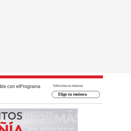
Selecciona tu emisora
ble con el
Programa
Elige tu emisora