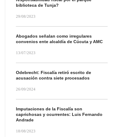
biblioteca de Tunja?
29/08/2023
Abogados señalan como irregulares
convenios ente alcaldía de Cúcuta y AMC
13/07/2023
Odebrecht: Fiscalía retiró escrito de
acusación contra siete procesados
26/09/2024
Imputaciones de la Fiscalía son
caprichosas y ocurrentes: Luis Fernando
Andrade
18/08/2023