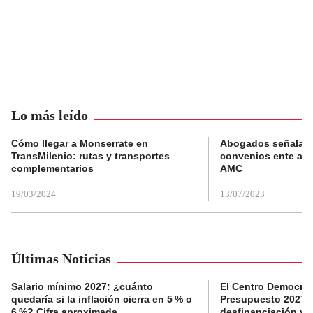
Lo más leído
Cómo llegar a Monserrate en
Abogados señalan 
TransMilenio: rutas y transportes
convenios ente alc
complementarios
AMC
19/03/2024
13/07/2023
Últimas Noticias
Salario mínimo 2027: ¿cuánto
El Centro Democrát
quedaría si la inflación cierra en 5 % o
Presupuesto 2027 p
6 %? Cifra aproximada
desfinanciación y 