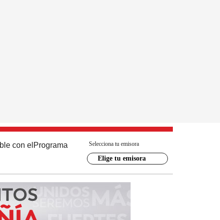
Selecciona tu emisora
ble con el
Programa
Elige tu emisora