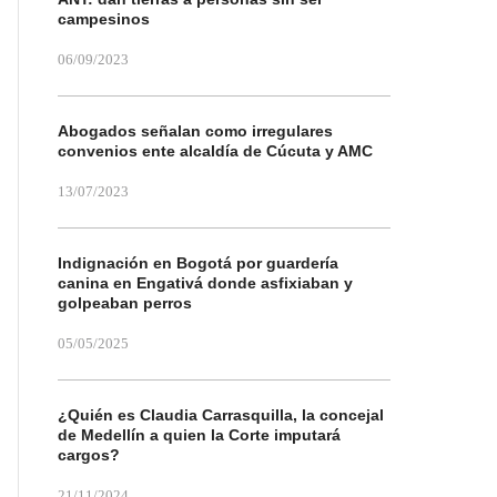
campesinos
06/09/2023
Abogados señalan como irregulares
convenios ente alcaldía de Cúcuta y AMC
13/07/2023
Indignación en Bogotá por guardería
canina en Engativá donde asfixiaban y
golpeaban perros
05/05/2025
¿Quién es Claudia Carrasquilla, la concejal
de Medellín a quien la Corte imputará
cargos?
21/11/2024