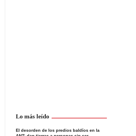
Lo más leído
El desorden de los predios baldíos en la
ANT: dan tierras a personas sin ser