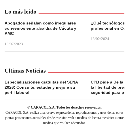
Lo más leído
Abogados señalan como irregulares
¿Qué tecnólogos re
convenios ente alcaldía de Cúcuta y
profesional en Col
AMC
13/02/2024
13/07/2023
Últimas Noticias
Especializaciones gratuitas del SENA
CPB pide a De la Es
2026: Consulte, estudie y mejore su
la libertad de prens
perfil laboral
seguridad para per
© CARACOL S.A. Todos los derechos reservados.
CARACOL S.A. realiza una reserva expresa de las reproducciones y usos de las obras
y otras prestaciones accesibles desde este sitio web a medios de lectura mecánica u otros
medios que resulten adecuados.