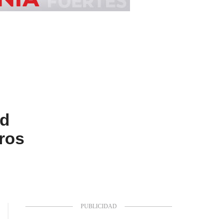
ad
tros
.