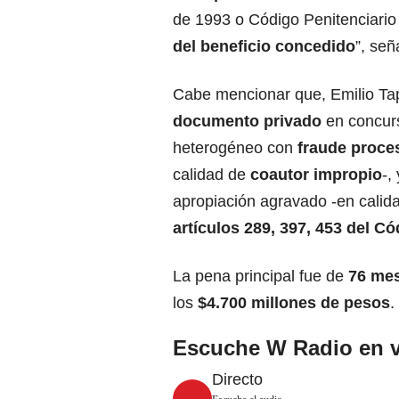
de 1993 o Código Penitenciario
del beneficio concedido
”, señ
Cabe mencionar que, Emilio Tap
documento privado
en concur
heterogéneo con
fraude proce
calidad de
coautor impropio
-,
apropiación agravado -en calid
artículos 289, 397, 453 del C
La pena principal fue de
76 mes
los
$4.700 millones de pesos
.
Escuche W Radio en v
Directo