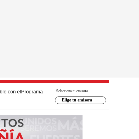
Selecciona tu emisora
ble con el
Programa
Elige tu emisora