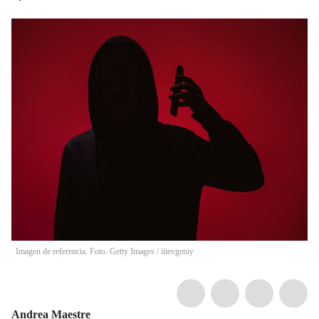
Imagen de referencia. Foto: Getty Images
/
iiievgeniy
Andrea Maestre