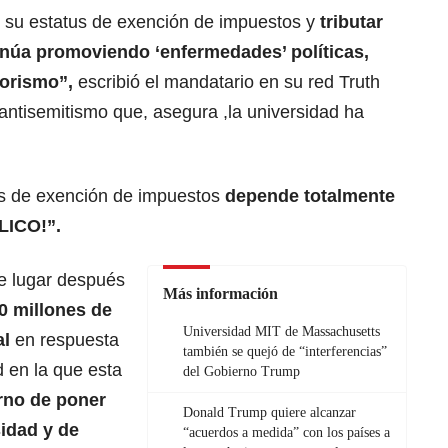
r su estatus de exención de impuestos y
tributar
tinúa promoviendo ‘enfermedades’ políticas,
rorismo”,
escribió el mandatario en su red Truth
 antisemitismo que, asegura ,la universidad ha
us de exención de impuestos
depende totalmente
LICO!”.
e lugar después
Más información
0 millones de
Universidad MIT de Massachusetts
al
en respuesta
también se quejó de “interferencias”
 en la que esta
del Gobierno Trump
rno de poner
Donald Trump quiere alcanzar
sidad
y de
“acuerdos a medida” con los países a