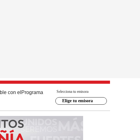
Selecciona tu emisora
ble con el
Programa
Elige tu emisora