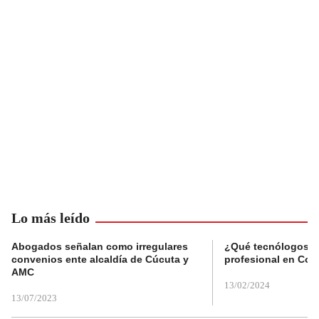
Lo más leído
Abogados señalan como irregulares
¿Qué tecnólogos re
convenios ente alcaldía de Cúcuta y
profesional en Col
AMC
13/02/2024
13/07/2023