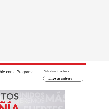
Selecciona tu emisora
ble con el
Programa
Elige tu emisora