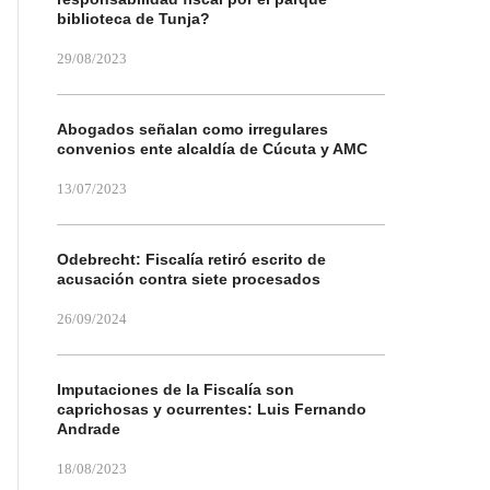
biblioteca de Tunja?
29/08/2023
Abogados señalan como irregulares
convenios ente alcaldía de Cúcuta y AMC
13/07/2023
Odebrecht: Fiscalía retiró escrito de
acusación contra siete procesados
26/09/2024
Imputaciones de la Fiscalía son
caprichosas y ocurrentes: Luis Fernando
Andrade
18/08/2023