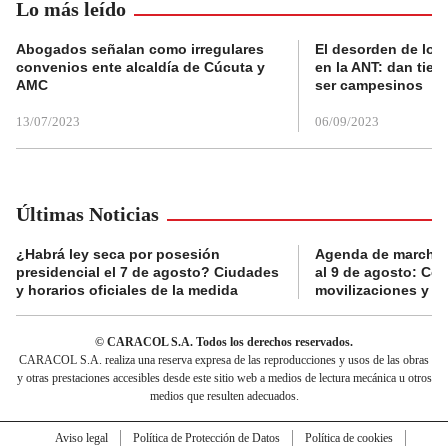
Lo más leído
Abogados señalan como irregulares
El desorden de los
convenios ente alcaldía de Cúcuta y
en la ANT: dan tier
AMC
ser campesinos
13/07/2023
06/09/2023
Últimas Noticias
¿Habrá ley seca por posesión
Agenda de marchas
presidencial el 7 de agosto? Ciudades
al 9 de agosto: Co
y horarios oficiales de la medida
movilizaciones y a
© CARACOL S.A. Todos los derechos reservados.
CARACOL S.A. realiza una reserva expresa de las reproducciones y usos de las obras
y otras prestaciones accesibles desde este sitio web a medios de lectura mecánica u otros
medios que resulten adecuados.
Aviso legal
Política de Protección de Datos
Política de cookies