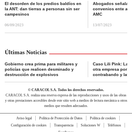
El desorden de los predios baldíos en
Abogados señalan 
la ANT: dan tierras a personas sin ser
convenios ente alc
campesinos
AMC
06/09/2023
13/07/2023
Últimas Noticias
Gobierno crea prima para militares y
Caso Lili Pink: La F
policías que realicen desminado y
otra empresa por p
destrucción de explosivos
contrabando y lava
© CARACOL S.A. Todos los derechos reservados.
CARACOL S.A. realiza una reserva expresa de las reproducciones y usos de las obras
y otras prestaciones accesibles desde este sitio web a medios de lectura mecánica u otros
medios que resulten adecuados.
Aviso legal
Política de Protección de Datos
Política de cookies
Configuración de cookies
Transparencia
Soluciones W
Teléfonos