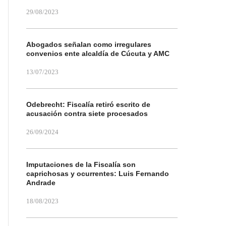
29/08/2023
Abogados señalan como irregulares
convenios ente alcaldía de Cúcuta y AMC
13/07/2023
Odebrecht: Fiscalía retiró escrito de
acusación contra siete procesados
26/09/2024
Imputaciones de la Fiscalía son
caprichosas y ocurrentes: Luis Fernando
Andrade
18/08/2023