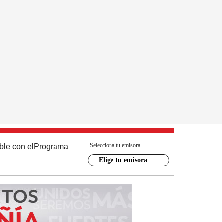
Selecciona tu emisora
ble con el
Programa
Elige tu emisora