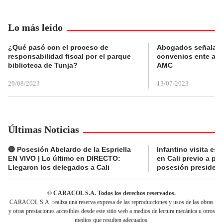
Lo más leído
¿Qué pasó con el proceso de
Abogados señalan 
responsabilidad fiscal por el parque
convenios ente alc
biblioteca de Tunja?
AMC
29/08/2023
13/07/2023
Últimas Noticias
🔴 Posesión Abelardo de la Espriella
Infantino visita es
EN VIVO | Lo último en DIRECTO:
en Cali previo a pa
Llegaron los delegados a Cali
posesión presidenc
© CARACOL S.A. Todos los derechos reservados.
CARACOL S.A. realiza una reserva expresa de las reproducciones y usos de las obras
y otras prestaciones accesibles desde este sitio web a medios de lectura mecánica u otros
medios que resulten adecuados.